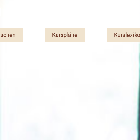
 Sportpark Fit
buchen
Kurspläne
Kurslexik