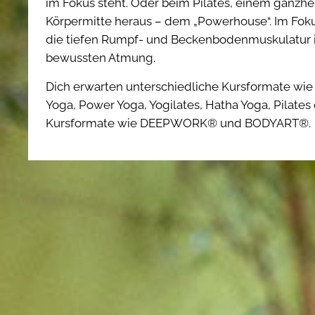
im Fokus steht. Oder beim Pilates, einem ganzhei
Körpermitte heraus – dem „Powerhouse“. Im Fok
die tiefen Rumpf- und Beckenbodenmuskulatur i
bewussten Atmung.
Dich erwarten unterschiedliche Kursformate wie 
Yoga, Power Yoga, Yogilates, Hatha Yoga, Pilates
Kursformate wie DEEPWORK® und BODYART®.