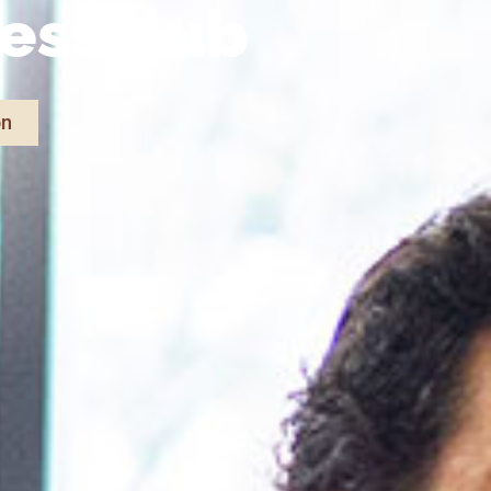
nessclub
on