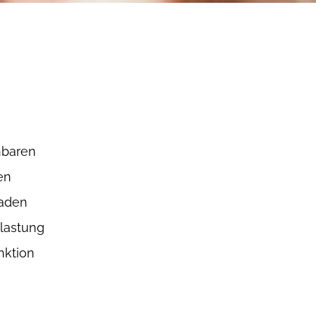
nbaren
en
aden
lastung
nktion