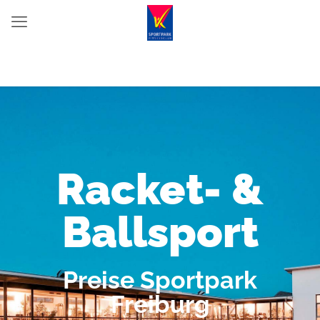
Racket- &
Ballsport
Preise Sportpark
Freiburg